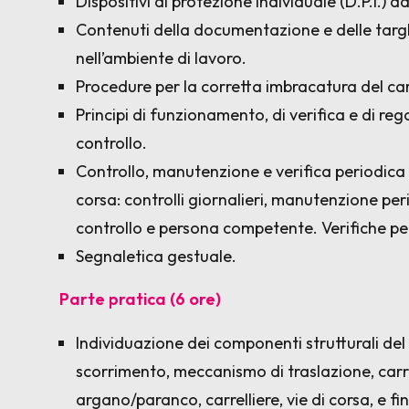
Dispositivi di protezione individuale (D.P.I.) d
Contenuti della documentazione e delle targ
nell’ambiente di lavoro.
Procedure per la corretta imbracatura del ca
Principi di funzionamento, di verifica e di regol
controllo.
Controllo, manutenzione e verifica periodica 
corsa: controlli giornalieri, manutenzione pe
controllo e persona competente. Verifiche peri
Segnaletica gestuale.
Parte pratica (6 ore)
Individuazione dei componenti strutturali de
scorrimento, meccanismo di traslazione, carr
argano/paranco, carrelliere, vie di corsa, e fi