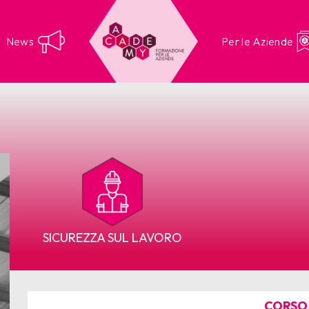
News
Per le Aziende
SICUREZZA SUL LAVORO
CORSO