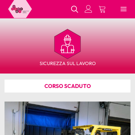
Chi Siamo
SICUREZZA SUL LAVORO
Tutti i Corsi
CORSO SCADUTO
In Presenza
E-Learning
Contatti