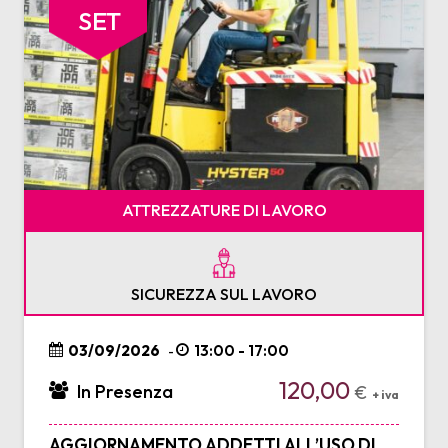
SET
ATTREZZATURE DI LAVORO
SICUREZZA SUL LAVORO
03/09/2026
13:00 - 17:00
-
120,00
In Presenza
€
+ iva
AGGIORNAMENTO ADDETTI ALL’USO DI