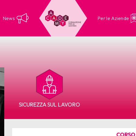
News
Per le Aziende
SICUREZZA SUL LAVORO
CORSO