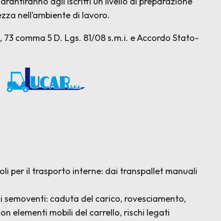
arantiranno agli iscritti un livello di preparazione
za nell’ambiente di lavoro.
37, 73 comma 5 D. Lgs. 81/08 s.m.i. e Accordo Stato-
rl
icoli per il trasporto interne: dai transpallet manuali
relli semoventi: caduta del carico, rovesciamento,
on elementi mobili del carrello, rischi legati