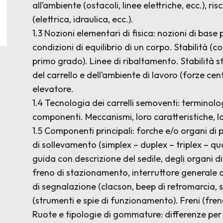
all’ambiente (ostacoli, linee elettriche, ecc.), ri
(elettrica, idraulica, ecc.).
1.3 Nozioni elementari di fisica: nozioni di base
condizioni di equilibrio di un corpo. Stabilità (c
primo grado). Linee di ribaltamento. Stabilità s
del carrello e dell’ambiente di lavoro (forze cen
elevatore.
1.4 Tecnologia dei carrelli semoventi: terminolog
componenti. Meccanismi, loro caratteristiche, l
1.5 Componenti principali: forche e/o organi di 
di sollevamento (simplex – duplex – triplex – qu
guida con descrizione del sedile, degli organi d
freno di stazionamento, interruttore generale a 
di segnalazione (clacson, beep di retromarcia, se
(strumenti e spie di funzionamento). Freni (fren
Ruote e tipologie di gommature: differenze per i v