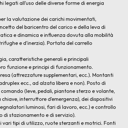
schi legati all’uso delle diverse forme di energia
 per la valutazione dei carichi movimentati,
oncetto del baricentro del carico e della leva di
tatica e dinamica e influenza dovuta alla mobilità
trifughe e d’inerzia). Portata del carrello
ia, caratteristiche generali e principali
oro funzione e principi di funzionamento.
presa (attrezzature supplementari, ecc.). Montanti
adruplex ecc., ad alzata libera e non). Posto di
i comando (leve, pedali, piantone sterzo e volante,
chiave, interruttore d’emergenza), dei dispositivi
gnalatori luminosi, fari di lavoro, ecc.) e controllo
o di stazionamento e di servizio).
ari tipi di utilizzo, ruote sterzanti e motrici. Fonti