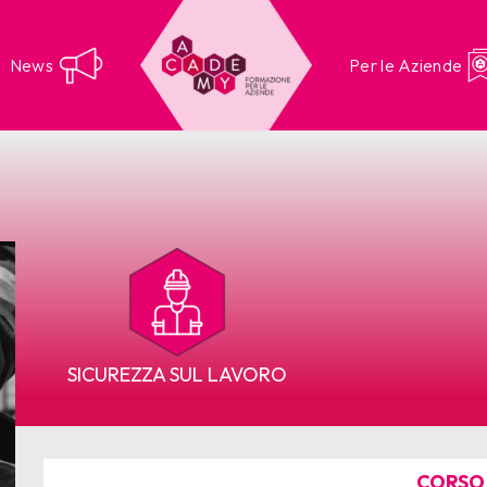
News
Per le Aziende
SICUREZZA SUL LAVORO
CORSO