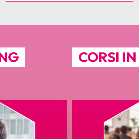
ING
CORSI I