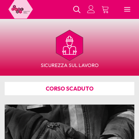
Chi Siamo
SICUREZZA SUL LAVORO
Tutti i Corsi
CORSO SCADUTO
In Presenza
E-Learning
Contatti