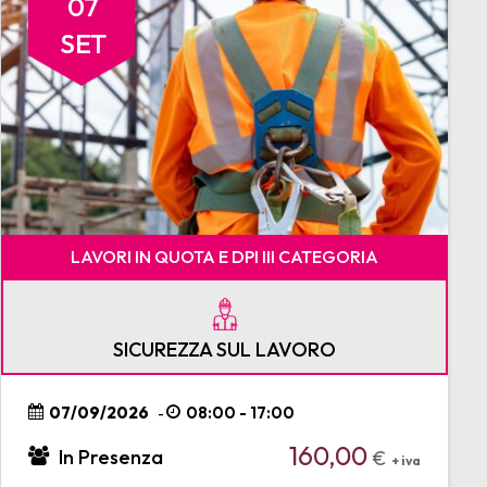
07
SET
LAVORI IN QUOTA E DPI III CATEGORIA
SICUREZZA SUL LAVORO
07/09/2026
08:00 - 17:00
-
160,00
In Presenza
€
+ iva