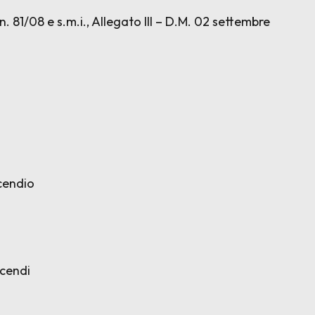
 n. 81/08 e s.m.i., Allegato III – D.M. 02 settembre
ncendio
ncendi