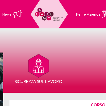
News
Per le Aziende
SICUREZZA SUL LAVORO
CORSO