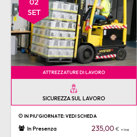
02
SET
ATTREZZATURE DI LAVORO
SICUREZZA SUL LAVORO
IN PIU'GIORNATE: VEDI SCHEDA
235,00
In Presenza
€
+ iva