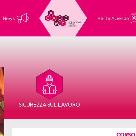
News
Per le Aziende
SICUREZZA SUL LAVORO
CORSO