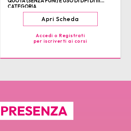
QUOTA (SENZA FUNI) E USO DI DPI DI III
CATEGORIA
Apri Scheda
Accedi o Registrati
per iscriverti ai corsi
N PRESENZA