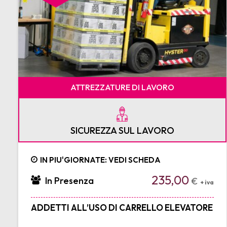
ATTREZZATURE DI LAVORO
SICUREZZA SUL LAVORO
IN PIU'GIORNATE: VEDI SCHEDA
235,00
In Presenza
€
+ iva
ADDETTI ALL’USO DI CARRELLO ELEVATORE