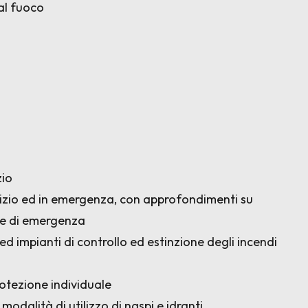
al fuoco
zio
cizio ed in emergenza, con approfondimenti su
one di emergenza
ed impianti di controllo ed estinzione degli incendi
protezione individuale
e modalità di utilizzo di naspi e idranti