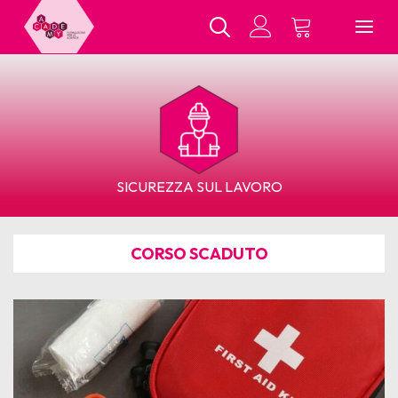
Chi Siamo
SICUREZZA SUL LAVORO
Tutti i Corsi
CORSO SCADUTO
In Presenza
E-Learning
Contatti