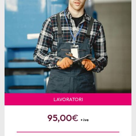
News
Per le Aziende
LAVORATORI
95,00
€
+ iva