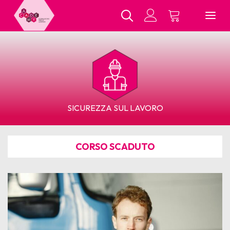
Chi Siamo
SICUREZZA SUL LAVORO
Tutti i Corsi
CORSO SCADUTO
In Presenza
E-Learning
Contatti