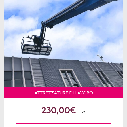
News
Per le Aziende
ATTREZZATURE DI LAVORO
230,00
€
+ iva