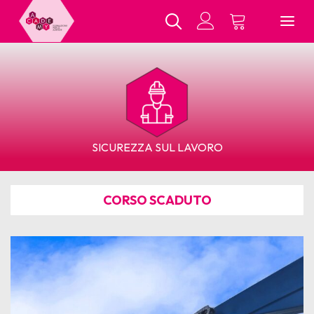
Chi Siamo
SICUREZZA SUL LAVORO
Tutti i Corsi
CORSO SCADUTO
In Presenza
E-Learning
Contatti