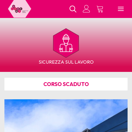
Chi Siamo
SICUREZZA SUL LAVORO
Tutti i Corsi
CORSO SCADUTO
In Presenza
E-Learning
Contatti