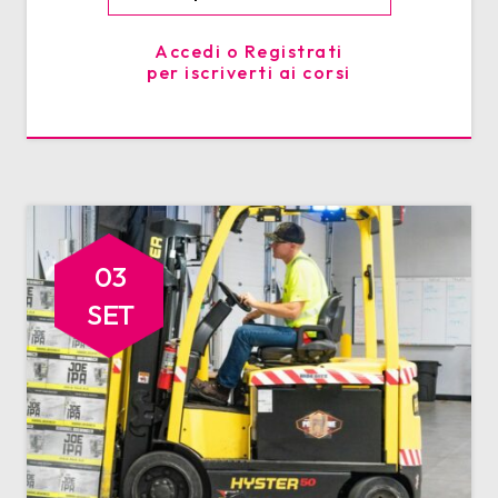
Accedi o Registrati
per iscriverti ai corsi
03
SET