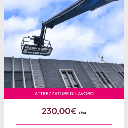
News
Per le Aziende
ATTREZZATURE DI LAVORO
230,00
€
+ iva