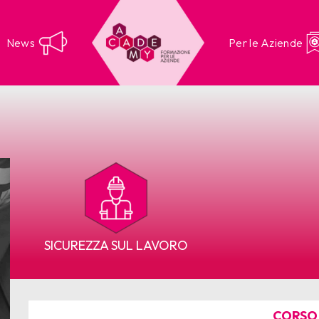
News
Per le Aziende
SICUREZZA SUL LAVORO
CORSO