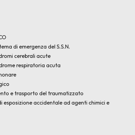
ICO
istema di emergenza del S.S.N.
ndromi cerebrali acute
indrome respiratoria acuta
lmonare
gico
ento e trasporto del traumatizzato
di esposizione accidentale ad agenti chimici e