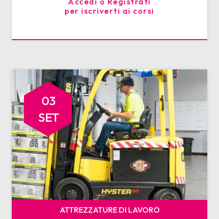
Accedi o Registrati
per iscriverti ai corsi
03
SET
ATTREZZATURE DI LAVORO