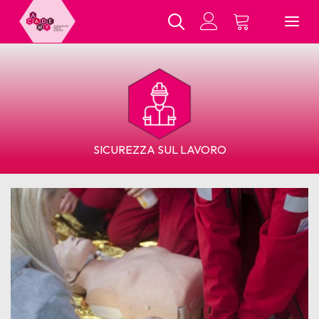
Chi Siamo
SICUREZZA SUL LAVORO
Tutti i Corsi
In Presenza
E-Learning
Contatti