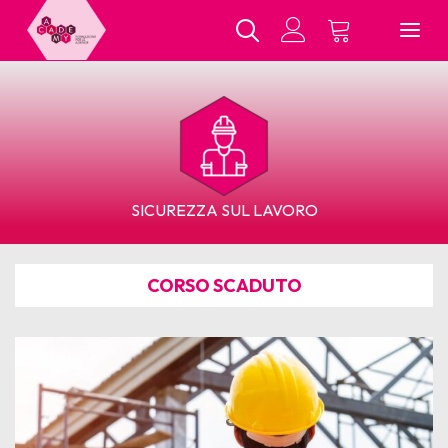
Chi Siamo
SICUREZZA SUL LAVORO
Tutti i Corsi
CORSO SCADUTO
In Presenza
E-Learning
Contatti