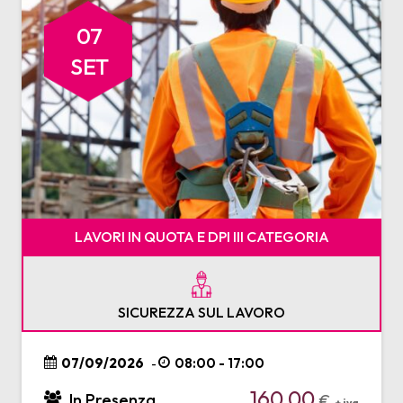
07
SET
LAVORI IN QUOTA E DPI III CATEGORIA
SICUREZZA SUL LAVORO
07/09/2026
08:00 - 17:00
-
160,00
In Presenza
€
+ iva