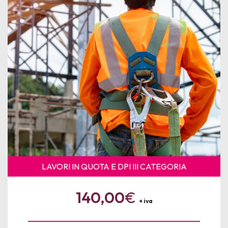
News
Per le Aziende
LAVORI IN QUOTA E DPI III CATEGORIA
140,00
€
+ iva