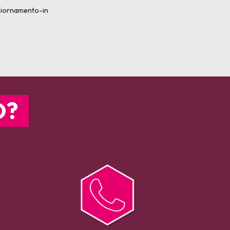
aggiornamento-in
O?