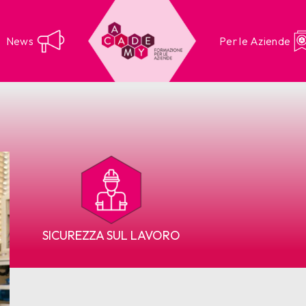
News
Per le Aziende
SICUREZZA SUL LAVORO