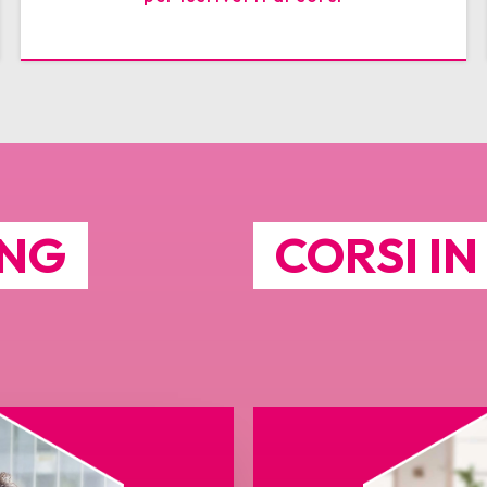
ING
CORSI I