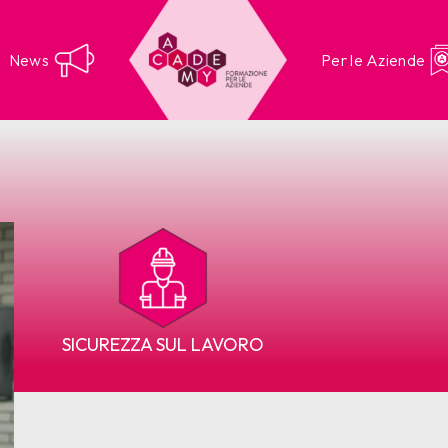
News
Per le Aziende
SICUREZZA SUL LAVORO