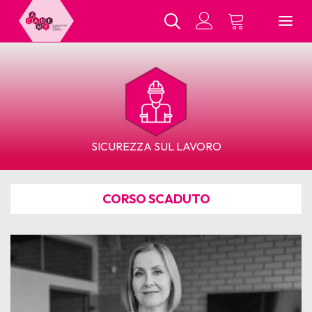
Chi Siamo
SICUREZZA SUL LAVORO
Tutti i Corsi
CORSO SCADUTO
In Presenza
E-Learning
Contatti