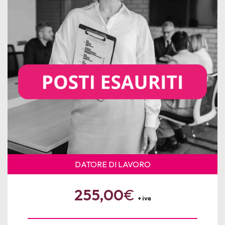
News
Per le Aziende
DATORE DI LAVORO
255,00
€
+ iva