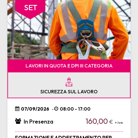
SET
LAVORI IN QUOTA E DPI III CATEGORIA
SICUREZZA SUL LAVORO
07/09/2026
08:00 - 17:00
-
160,00
In Presenza
€
+ iva
FORMAZIONE E ADDESTRAMENTO PER