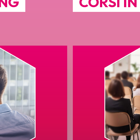
ING
CORSI I