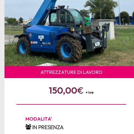
ATTREZZATURE DI LAVORO
150,00
€
+ iva
MODALITA'
IN PRESENZA