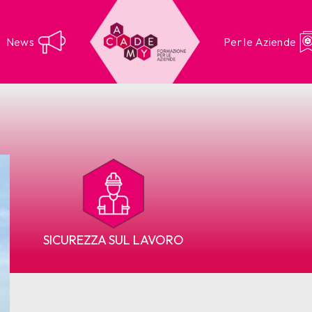
News
Per le Aziende
SICUREZZA SUL LAVORO