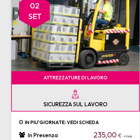
02
SET
ATTREZZATURE DI LAVORO
SICUREZZA SUL LAVORO
IN PIU'GIORNATE: VEDI SCHEDA
235,00
In Presenza
€
+ iva