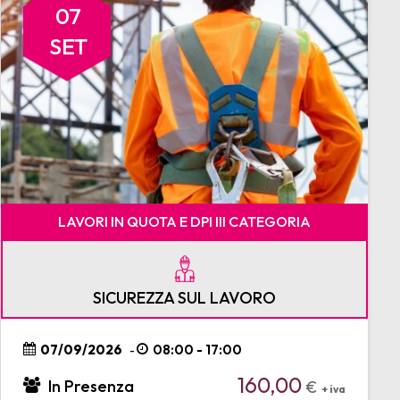
07
SET
LAVORI IN QUOTA E DPI III CATEGORIA
SICUREZZA SUL LAVORO
07/09/2026
08:00 - 17:00
-
160,00
In Presenza
€
+ iva