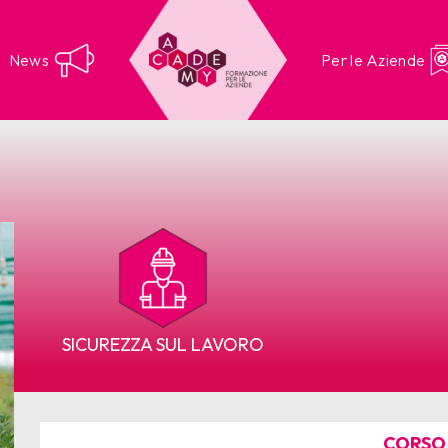
News
Per le Aziende
SICUREZZA SUL LAVORO
CORSO