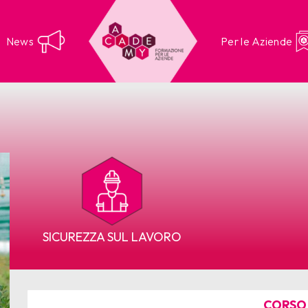
News
Per le Aziende
SICUREZZA SUL LAVORO
CORSO