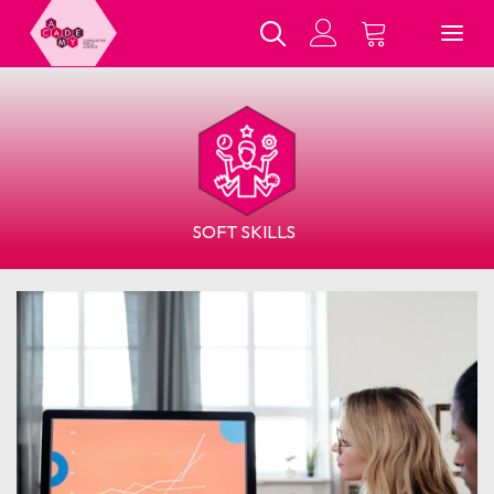
Chi Siamo
SOFT SKILLS
Tutti i Corsi
In Presenza
E-Learning
Contatti