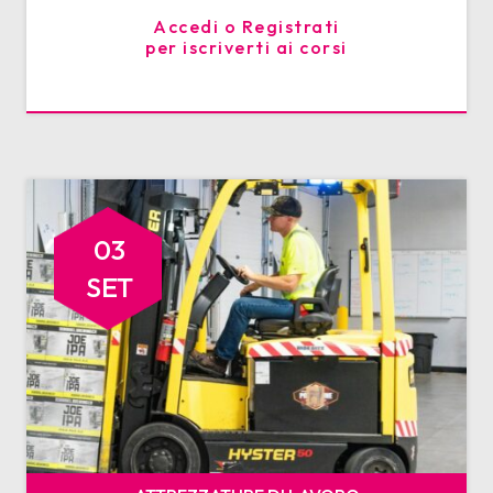
Accedi o Registrati
per iscriverti ai corsi
03
SET