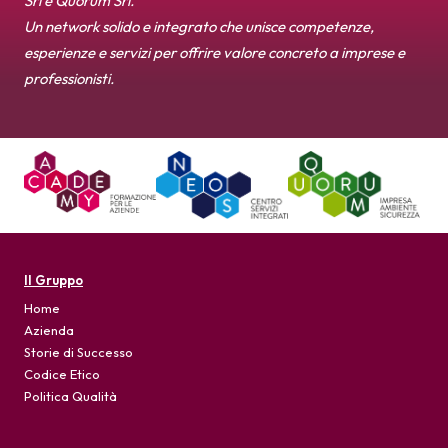
Srl e Quorum Srl.
News
Un network solido e integrato che unisce competenze,
esperienze e servizi per offrire valore concreto a imprese e
Per le Aziende
professionisti.
Il Gruppo
Home
Azienda
Storie di Successo
Codice Etico
Politica Qualità