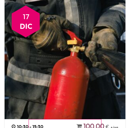
17
DIC
100,00
€
10:30 - 15:30
+ iva