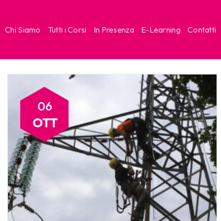
Chi Siamo
Tutti i Corsi
In Presenza
E-Learning
Contatti
06
OTT