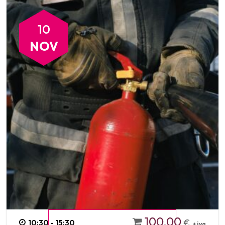
10
NOV
100,00
€
10:30 - 15:30
+ iva