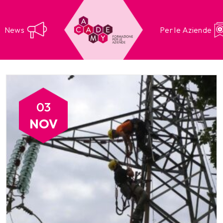
News
Per le Aziende
03
NOV