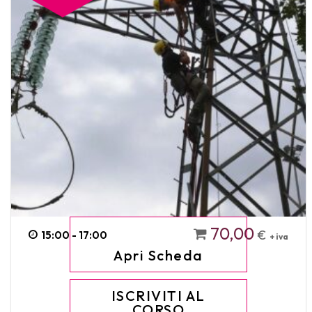
70,00
€
15:00 - 17:00
+ iva
Apri Scheda
ISCRIVITI AL
CORSO