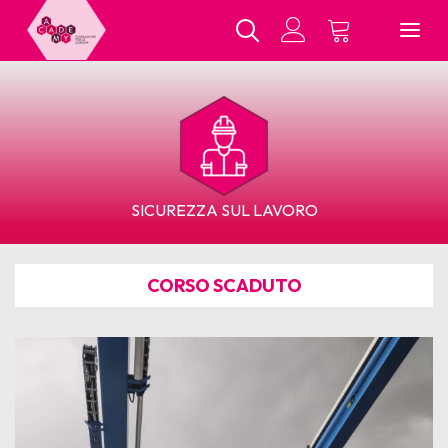
Chi Siamo
SICUREZZA SUL LAVORO
Tutti i Corsi
CORSO SCADUTO
In Presenza
E-Learning
Contatti