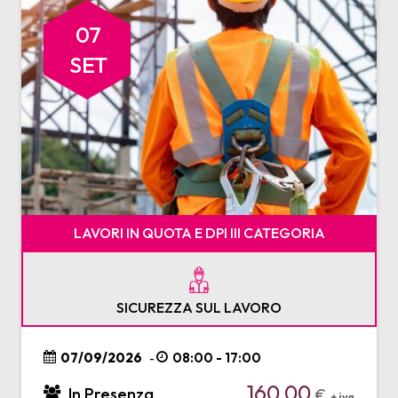
07
SET
LAVORI IN QUOTA E DPI III CATEGORIA
SICUREZZA SUL LAVORO
07/09/2026
08:00 - 17:00
-
160,00
In Presenza
€
+ iva