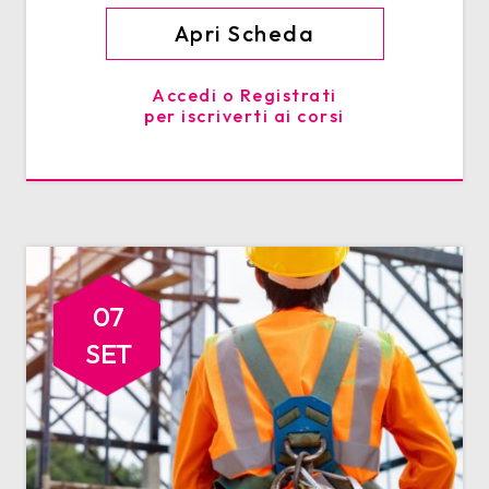
Apri Scheda
Accedi o Registrati
per iscriverti ai corsi
07
SET