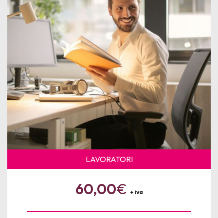
News
Per le Aziende
LAVORATORI
60,00
€
+ iva