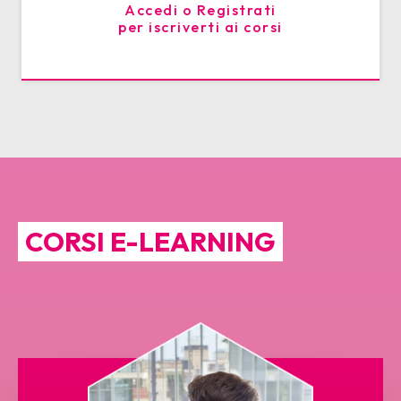
Accedi o Registrati
per iscriverti ai corsi
CORSI E-LEARNING