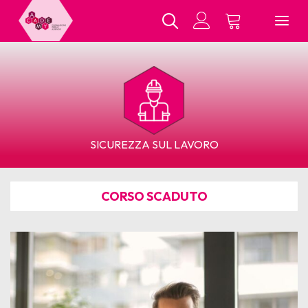
Chi Siamo
SICUREZZA SUL LAVORO
Tutti i Corsi
CORSO SCADUTO
In Presenza
E-Learning
Contatti